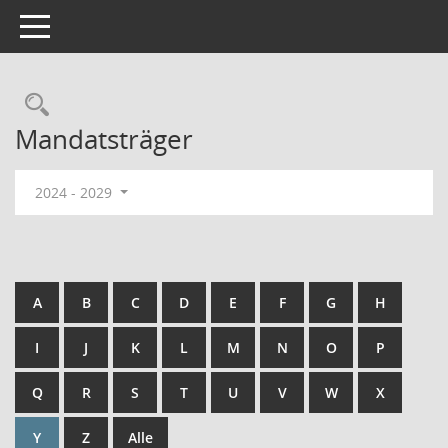
Toggle navigation
Rechercheauswahl
Mandatsträger
2024 - 2029
A
B
C
D
E
F
G
H
I
J
K
L
M
N
O
P
Q
R
S
T
U
V
W
X
Y
Z
Alle