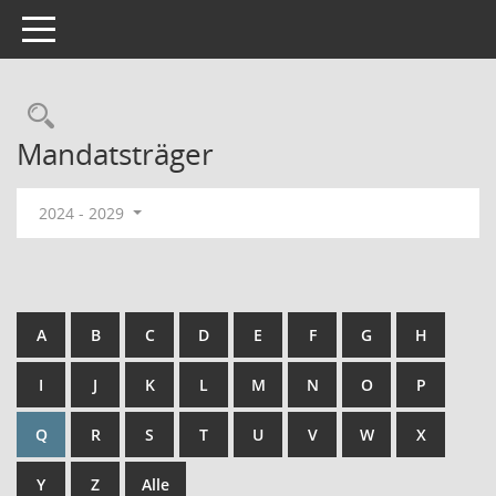
Toggle navigation
Rechercheauswahl
Mandatsträger
2024 - 2029
A
B
C
D
E
F
G
H
I
J
K
L
M
N
O
P
Q
R
S
T
U
V
W
X
Y
Z
Alle