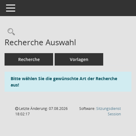
Toggle navigation
Rechercheauswahl
Recherche Auswahl
Recherche
Vorlagen
Bitte wählen Sie die gewünschte Art der Recherche
aus!
Letzte Änderung: 07.08.2026
Software:
Sitzungsdienst
(Wird in
18:02:17
Session