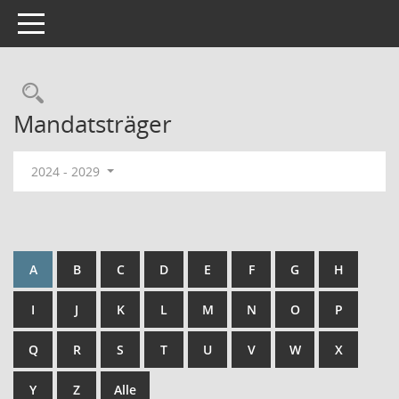
Toggle navigation
Rechercheauswahl
Mandatsträger
2024 - 2029
A
B
C
D
E
F
G
H
I
J
K
L
M
N
O
P
Q
R
S
T
U
V
W
X
Y
Z
Alle