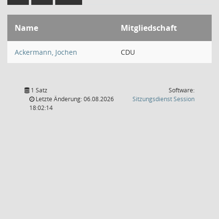
Name
Mitgliedschaft
Ackermann, Jochen
CDU
1 Satz
Software:
(Wird in
Letzte Änderung: 06.08.2026
Sitzungsdienst
Session
18:02:14