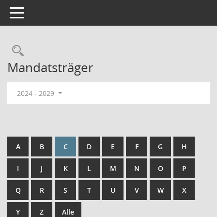
Toggle navigation
Rechercheauswahl
Mandatsträger
2024 - 2029
A
B
C
D
E
F
G
H
I
J
K
L
M
N
O
P
Q
R
S
T
U
V
W
X
Y
Z
Alle