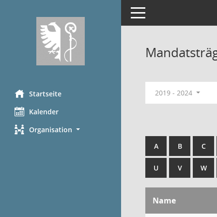
Toggle navigation
Mandatsträ
2019 - 2024
Startseite
Kalender
Organisation
A
B
C
U
V
W
Name