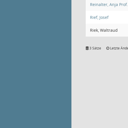
Reinalter, Anja Prof.
Rief, Josef
Riek, Waltraud
3 Sätze
Letzte Ände