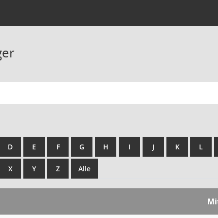
ger
D
E
F
G
H
I
J
K
L
X
Y
Z
Alle
Mi