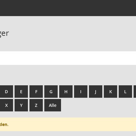
ger
D
E
F
G
H
I
J
K
L
X
Y
Z
Alle
den.