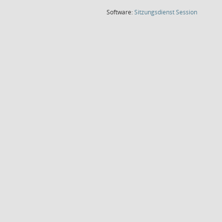
(Wird in
Software:
Sitzungsdienst
Session