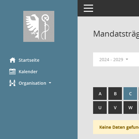
Toggle navigation
Mandatsträ
2024 - 2029
Startseite
Kalender
Organisation
A
B
C
U
V
W
Keine Daten gefun