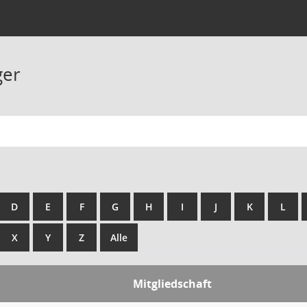
ger
D
E
F
G
H
I
J
K
L
X
Y
Z
Alle
Mitgliedschaft