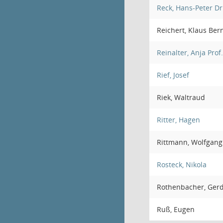
Reck, Hans-Peter Dr
Reichert, Klaus Ber
Reinalter, Anja Prof.
Rief, Josef
Riek, Waltraud
Ritter, Hagen
Rittmann, Wolfgang
Rosteck, Nikola
Rothenbacher, Ger
Ruß, Eugen