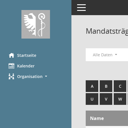
Toggle navigation
Mandatsträ
Alle Daten
Startseite
Kalender
Organisation
A
B
C
U
V
W
Name