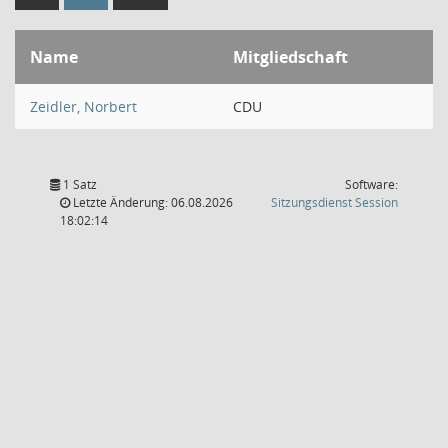
Name
Mitgliedschaft
Zeidler, Norbert
CDU
1 Satz
Software:
(Wird in
Letzte Änderung: 06.08.2026
Sitzungsdienst
Session
18:02:14