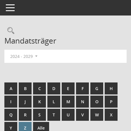
Toggle navigation
Rechercheauswahl
Mandatsträger
2024 - 2029
A
B
C
D
E
F
G
H
I
J
K
L
M
N
O
P
Q
R
S
T
U
V
W
X
Y
Z
Alle