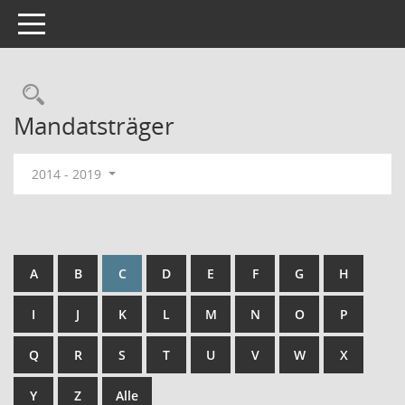
Toggle navigation
Rechercheauswahl
Mandatsträger
2014 - 2019
A
B
C
D
E
F
G
H
I
J
K
L
M
N
O
P
Q
R
S
T
U
V
W
X
Y
Z
Alle