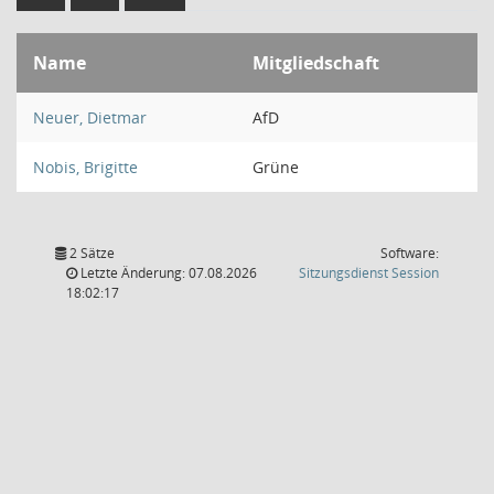
Name
Mitgliedschaft
Neuer, Dietmar
AfD
Nobis, Brigitte
Grüne
2 Sätze
Software:
(Wird in
Letzte Änderung: 07.08.2026
Sitzungsdienst
Session
18:02:17