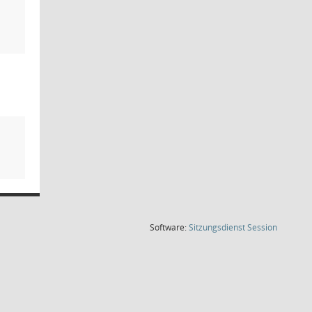
(Wird in
Software:
Sitzungsdienst
Session