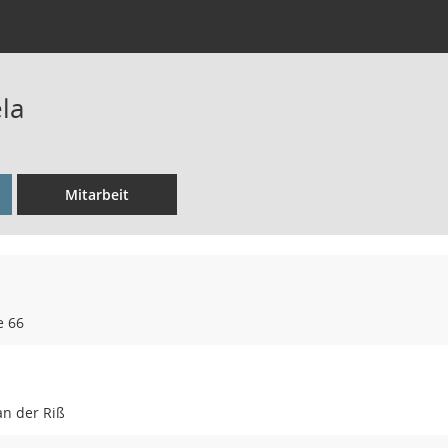
la
Mitarbeit
e 66
an der Riß