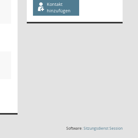
Kontakt
hinzufügen
(Wird in
Software:
Sitzungsdienst
Session